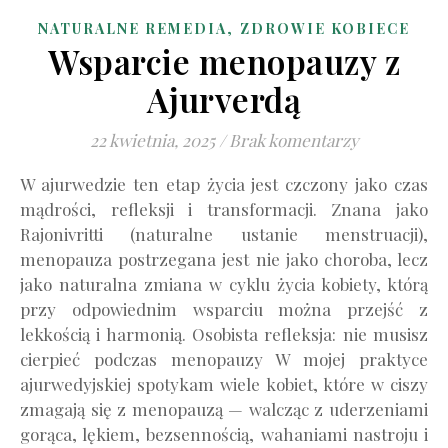
,
NATURALNE REMEDIA
ZDROWIE KOBIECE
Wsparcie menopauzy z
Ajurverdą
22 kwietnia, 2025
/
Brak komentarzy
W ajurwedzie ten etap życia jest czczony jako czas
mądrości, refleksji i transformacji. Znana jako
Rajonivritti (naturalne ustanie menstruacji),
menopauza postrzegana jest nie jako choroba, lecz
jako naturalna zmiana w cyklu życia kobiety, którą
przy odpowiednim wsparciu można przejść z
lekkością i harmonią. Osobista refleksja: nie musisz
cierpieć podczas menopauzy W mojej praktyce
ajurwedyjskiej spotykam wiele kobiet, które w ciszy
zmagają się z menopauzą — walcząc z uderzeniami
gorąca, lękiem, bezsennością, wahaniami nastroju i