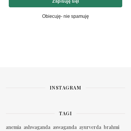
Obiecuję- nie spamuję
INSTAGRAM
TAGI
anemia
ashwaganda
aswaganda
ayurverda
brahmi