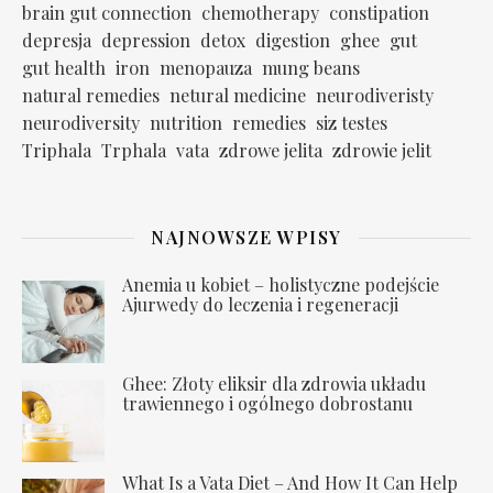
brain gut connection
chemotherapy
constipation
depresja
depression
detox
digestion
ghee
gut
gut health
iron
menopauza
mung beans
natural remedies
netural medicine
neurodiveristy
neurodiversity
nutrition
remedies
siz testes
Triphala
Trphala
vata
zdrowe jelita
zdrowie jelit
NAJNOWSZE WPISY
Anemia u kobiet – holistyczne podejście
Ajurwedy do leczenia i regeneracji
Ghee: Złoty eliksir dla zdrowia układu
trawiennego i ogólnego dobrostanu
What Is a Vata Diet – And How It Can Help