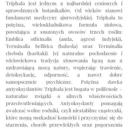
Triphala jest jednym z najbardziej cenionych i
sprawdzonych botanikaliów. Od wieków stanowi
fundament medycyny ajurwedyjskiej. Triphala to
potężna, wieloskładnikowa formuła ziołowa,
powstająca z suszonych owoców trzech roślin:
Emblica officinalis (amla, agrest indyjski),
Terminalia bellirica (baheda) oraz Terminalia
chebula (haritaki). Jej naturalne pochodzenie i
wielowiekowa tradycja stosowania łączą nas z
uzdrawiającą mocą natury, wspierając trawienie,
detoksykację, odporność, a nawet dobre
samopoczucie psychiczne. Potężna dawka
antyoksydantów Triphala jest bogata w polifenole –
naturalne związki o silnych właściwościach
przeciwutleniających. Antyoksydanty pomagają
zwalczać wolne rodniki, czyli niestabilne cząsteczki,
które mogą uszkadzać komórki i przyczyniać się do
starzenia, chorób przewlekłych oraz pogorszenia