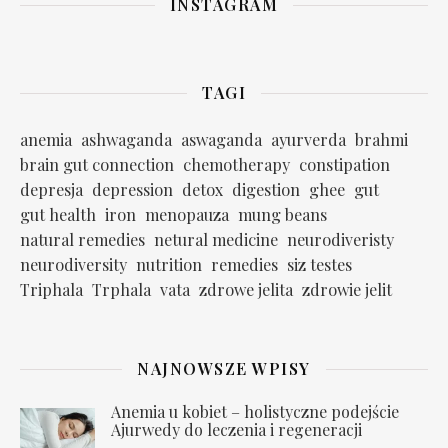
INSTAGRAM
TAGI
anemia
ashwaganda
aswaganda
ayurverda
brahmi
brain gut connection
chemotherapy
constipation
depresja
depression
detox
digestion
ghee
gut
gut health
iron
menopauza
mung beans
natural remedies
netural medicine
neurodiveristy
neurodiversity
nutrition
remedies
siz testes
Triphala
Trphala
vata
zdrowe jelita
zdrowie jelit
NAJNOWSZE WPISY
Anemia u kobiet – holistyczne podejście
Ajurwedy do leczenia i regeneracji